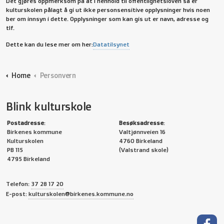
Det gjøres oppmerksom på at i henhold til offentlighetsloven så er
kulturskolen pålagt å gi ut ikke personsensitive opplysninger hvis noen
ber om innsyn i dette. Opplysninger som kan gis ut er navn, adresse og
tlf.
Dette kan du lese mer om her:
Datatilsynet
Home
Personvern
Blink kulturskole
Postadresse
:
Besøksadresse
:
Birkenes kommune
Valtjønnveien 16
Kulturskolen
4760 Birkeland
PB 115
(Valstrand skole)
4795 Birkeland
Telefon:
37 28 17 20
E-post:
kulturskolen@birkenes.kommune.no