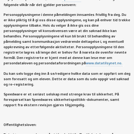
følgende vilkår når det gjelder personvern:
Personopplysningene i denne påmeldingen innsamles frivillig fra deg. Du
er ikke pliktig til å gi oss disse opplysningene, og kan på enhver tid trekke
opplysningene tilbake. Hvis du velger å ikke gis oss dine
personopplysninger vil konsekvensen være at din søknad ikke kan
behandles. Personopplysningene vil kun bli brukt til behandling av
påmelding samt kommunikasjon vedrørende deltagelse i, og eventuell
oppkrevning av etterfølgende aktiviteter. Personopplysningene til den
registrerte lagres så lenge det er behov for å ivareta de ovenfor nevnte
formål. Den registrerte er kjent med at denne kan lese mer om
persondataloven og persondataforordningen på
www.datatilsynet.no.
Du kan selv logge deg inn å se/redigere hvilke data som er oppført om deg
som foresatt og om eleven. Dette er data som du selv oppgir ved søknad
og re-registering.
Speedware er et seriøst selskap med strenge krav til sikkerhet. På
forespørsel kan Speedwares sikkerhetspolitikk-dokumenter, samt
rapport fra ekstern revisjon gjøres tilgjengelig.
Offentlighetsloven: