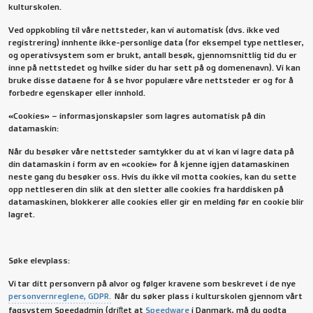
kulturskolen.
Ved oppkobling til våre nettsteder, kan vi automatisk (dvs. ikke ved
registrering) innhente ikke-personlige data (for eksempel type nettleser,
og operativsystem som er brukt, antall besøk, gjennomsnittlig tid du er
inne på nettstedet og hvilke sider du har sett på og domenenavn). Vi kan
bruke disse dataene for å se hvor populære våre nettsteder er og for å
forbedre egenskaper eller innhold.
«Cookies» – informasjonskapsler som lagres automatisk på din
datamaskin:
Når du besøker våre nettsteder samtykker du at vi kan vi lagre data på
din datamaskin i form av en «cookie» for å kjenne igjen datamaskinen
neste gang du besøker oss. Hvis du ikke vil motta cookies, kan du sette
opp nettleseren din slik at den sletter alle cookies fra harddisken på
datamaskinen, blokkerer alle cookies eller gir en melding før en cookie blir
lagret.
Søke elevplass:
Vi tar ditt personvern på alvor og følger kravene som beskrevet i de nye
personvernreglene, GDPR.
Når du søker plass i kulturskolen gjennom vårt
fagsystem Speedadmin (driftet at
Speedware
i Danmark, må du godta